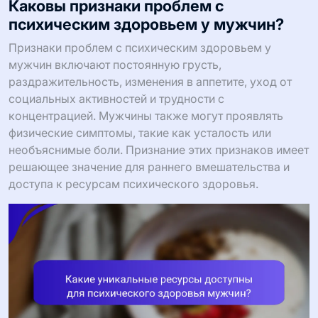
Каковы признаки проблем с
психическим здоровьем у мужчин?
Признаки проблем с психическим здоровьем у
мужчин включают постоянную грусть,
раздражительность, изменения в аппетите, уход от
социальных активностей и трудности с
концентрацией. Мужчины также могут проявлять
физические симптомы, такие как усталость или
необъяснимые боли. Признание этих признаков имеет
решающее значение для раннего вмешательства и
доступа к ресурсам психического здоровья.