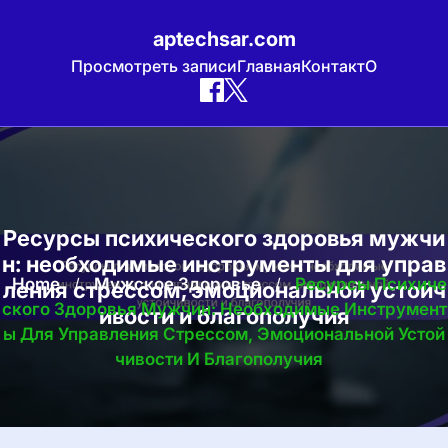
aptechsar.com
Просмотреть записи
Главная
Контакт
О
Skip
to
content
Ресурсы психического здоровья мужчи
н: необходимые инструменты для управ
Home
/
Мужское Здоровье
/
Ресурсы Психиче
ления стрессом, эмоциональной устойч
Ского Здоровья Мужчин: Необходимые Инструмент
ивости и благополучия
Ы Для Управления Стрессом, Эмоциональной Устой
Чивости И Благополучия