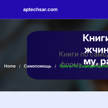
aptechsar.com
Skip
to
content
Книг
жчин
му, 
Home
/
Самопомощь
/
Книги По Самодисципл