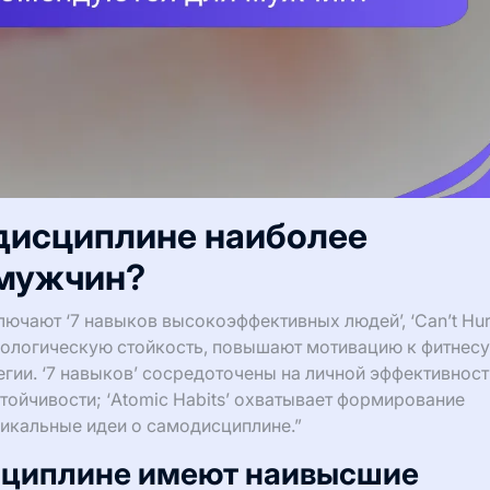
одисциплине наиболее
 мужчин?
ючают ‘7 навыков высокоэффективных людей’, ‘Can’t Hur
сихологическую стойкость, повышают мотивацию к фитнесу
егии. ‘7 навыков’ сосредоточены на личной эффективност
устойчивости; ‘Atomic Habits’ охватывает формирование
никальные идеи о самодисциплине.”
исциплине имеют наивысшие