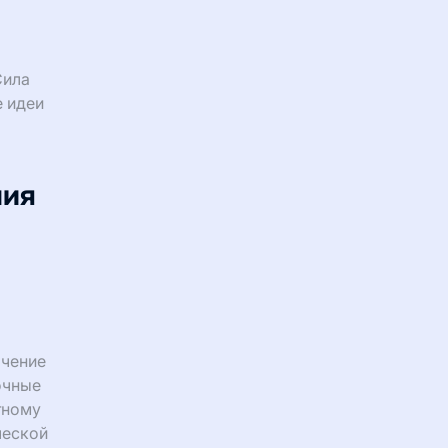
Сила
е идеи
ния
ачение
очные
тному
ческой