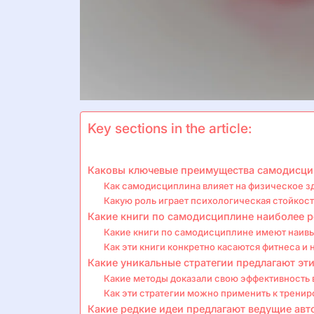
Key sections in the article:
Каковы ключевые преимущества самодисцип
Как самодисциплина влияет на физическое з
Какую роль играет психологическая стойкос
Какие книги по самодисциплине наиболее 
Какие книги по самодисциплине имеют наив
Как эти книги конкретно касаются фитнеса и
Какие уникальные стратегии предлагают эт
Какие методы доказали свою эффективность 
Как эти стратегии можно применить к трени
Какие редкие идеи предлагают ведущие ав