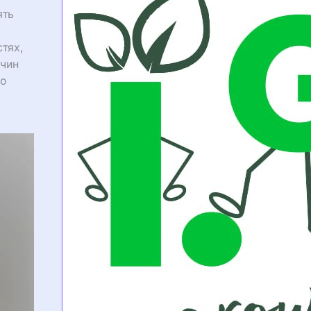
ять
тях,
жчин
но