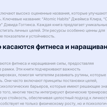
ключают высоко оцененные названия, которые улучшают
ь. Ключевые названия: “Atomic Habits” Джеймса Клира, “
e” Дэвида Гоггинса. Каждая книга предлагает уникальны
остигать личных целей. Эти ресурсы особенно ценны для
 показатели и устойчивость.
о касаются фитнеса и наращива
аются фитнеса и наращивания силы, предоставляя
е рамки. Эти книги подчеркивают важность
нировках, помогая читателям развивать рутины, которые
ь. Они часто включают принципы постановки целей,
психологических барьеров, которые имеют решающее зн
е того, многие тексты интегрируют физические трениров
ую стойкость, обеспечивая целостный подход к личнос
собствует не только физическому росту, но и психологи