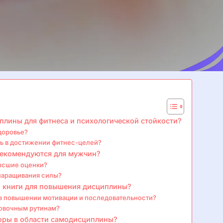
лины для фитнеса и психологической стойкости?
доровье?
ть в достижении фитнес-целей?
рекомендуются для мужчин?
ысшие оценки?
 наращивания силы?
и книги для повышения дисциплины?
в повышении мотивации и последовательности?
ровочным рутинам?
торы в области самодисциплины?