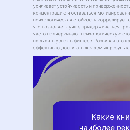
усиливает устойчивость и приверженность
концентрацию и оставаться мотивированн
психологическая стойкость коррелирует 
что позволяет лучше придерживаться тр
часто подчеркивают психологическую сто
повысить успех в фитнесе. Развивая это к
эффективно достигать желаемых результа