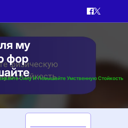
ля му
ю фор
шайте
вивайте Силу И Повышайте Умственную Стойкость
Последние записи