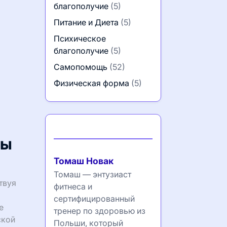
благополучие
(5)
Питание и Диета
(5)
Психическое
благополучие
(5)
Самопомощь
(52)
Физическая форма
(5)
Автор
ны
Томаш Новак
Томаш — энтузиаст
твуя
фитнеса и
сертифицированный
е
тренер по здоровью из
ской
Польши, который