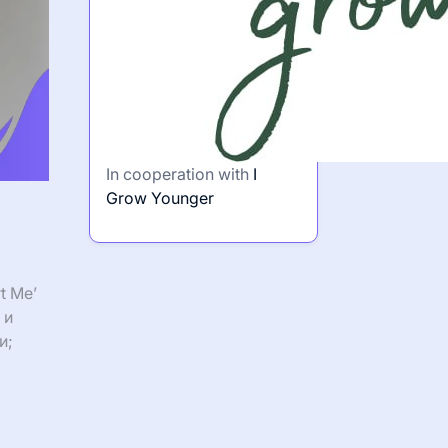
In cooperation with
I
Grow Younger
t Me’
 и
и;