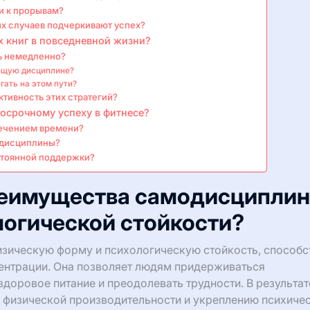
и к прорывам?
х случаев подчеркивают успех?
х книг в повседневной жизни?
ь немедленно?
ющую дисциплине?
гать на этом пути?
тивность этих стратегий?
осрочному успеху в фитнесе?
течением времени?
 дисциплины?
стоянной поддержки?
реимущества самодисципли
логической стойкости?
зическую форму и психологическую стойкость, способс
центрации. Она позволяет людям придерживаться
доровое питание и преодолевать трудности. В результат
 физической производительности и укреплению психиче