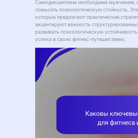
Самодисциплина необходима мужчинам, с
повысить психологическую стойкость. Эта
которые предлагают практические страте
акцентируют важность структурированных 
развивать психологическую устойчивость
успеха в своих фитнес-путешествиях.