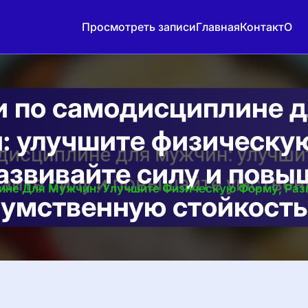
Просмотреть записи
Главная
Контакт
О
и по самодисциплине д
: улучшите физическу
развивайте силу и повы
ине Для Мужчин: Улучшите Физическую Форму, Раз
умственную стойкость