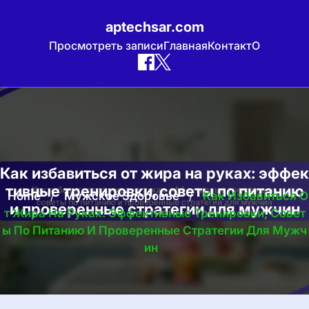
aptechsar.com
Просмотреть записи
Главная
Контакт
О
Skip
to
content
Как избавиться от жира на руках: эффек
тивные тренировки, советы по питанию
Home
/
Мужское Здоровье
/
Как Избавиться О
и проверенные стратегии для мужчин
Т Жира На Руках: Эффективные Тренировки, Совет
Ы По Питанию И Проверенные Стратегии Для Мужч
Ин