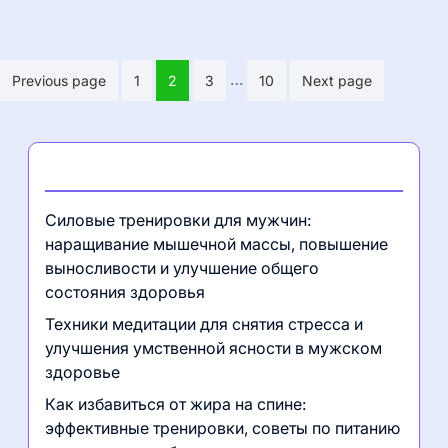
Posts
…
Previous page
1
2
3
10
Next page
pagination
Последние записи
Силовые тренировки для мужчин:
наращивание мышечной массы, повышение
выносливости и улучшение общего
состояния здоровья
Техники медитации для снятия стресса и
улучшения умственной ясности в мужском
здоровье
Как избавиться от жира на спине:
эффективные тренировки, советы по питанию