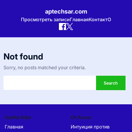
aptechsar.com
Просмотреть записи
Главная
Контакт
О
Skip
to
Not found
content
Sorry, no posts matched your criteria.
Useful links
On focus
Главная
Интуиция против